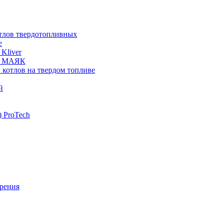
отлов твердотопливных
е
Kliver
ых МАЯК
 котлов на твердом топливе
й
 ProTech
рения