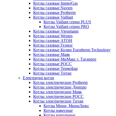
Котлы газовые ImmerGas
Котлы газовые Navien
Котлы газовые Protherm
Котлы газовые Vaillant
Котлы Vaillant серии PLUS
Котлы Vaillant серии PRO
Котлы газовые Viessmann
Котлы газовые Westen
Котлы газовые АТОН
Котлы газовые Гелиос
Котлы газовые Колви Eurotherm Technology
Котлы газовые Маяк
Котлы газовые МиМакс г. Таганрог
Котлы газовые РОСС
Котлы газовые ТермоБар
Котлы газовые Титан
Електричні котли
Котлы электрические Protherm
Котлы электрические Днипро
Котлы электрические Маяк
Котлы электрические РОСС
Котлы электрические Титан
Котлы Мини, МиниЛюкс
Котлы навесные
Котлы напольные