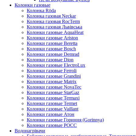
Колонки газовые
Колонка Rӧda
Колонка газовая Neckar
Колонка газовая RocTerm
Колонка газовая Львiвська
Колонки газовые AquaHeat
Колонки газовые Ariston
Колонки газовые Beretta
Колонки газовые Bosch
Колонки газовые Demrad
Колонки газовые Dion
Колонки газовые ElectroLux
Колонки газовые Ferroli
Колонки газовые Grandini
Колонки газовые Matrix
Колонки газовые NovaTec
Колонки газовые StarGaz
Колонки газовые Termaxi
Колонки газовые Termet
Колонки газовые Vaillant
Колонки газовые Атон
Колонки газовые Гориння (Gorinnya)
Колонки газовые РОСС
Водонагрівачи