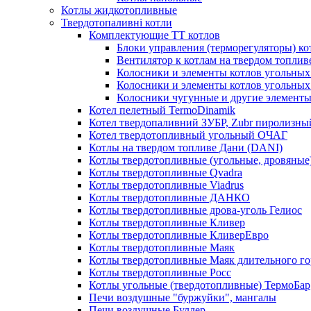
Котлы жидкотопливные
Твердотопаливні котли
Комплектующие ТТ котлов
Блоки управления (терморегуляторы) к
Вентилятор к котлам на твердом топлив
Колосники и элементы котлов угольных 
Колосники и элементы котлов угольн
Колосники чугунные и другие элементы
Котел пелетный TermoDinamik
Котел твердопаливний ЗУБР, Zubr пиролизны
Котел твердотопливный угольный ОЧАГ
Котлы на твердом топливе Дани (DANI)
Котлы твердотопливные (угольные, дровяные)
Котлы твердотопливные Qvadra
Котлы твердотопливные Viadrus
Котлы твердотопливные ДАНКО
Котлы твердотопливные дрова-уголь Гелиос
Котлы твердотопливные Кливер
Котлы твердотопливные КливерЕвро
Котлы твердотопливные Маяк
Котлы твердотопливные Маяк длительного го
Котлы твердотопливные Росс
Котлы угольные (твердотопливные) ТермоБар
Печи воздушные "буржуйки", мангалы
Печи воздушные Буллер